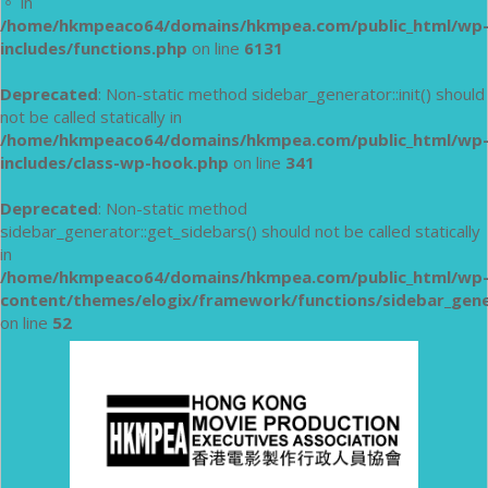
。 in
/home/hkmpeaco64/domains/hkmpea.com/public_html/wp
includes/functions.php
on line
6131
Deprecated
: Non-static method sidebar_generator::init() should
not be called statically in
/home/hkmpeaco64/domains/hkmpea.com/public_html/wp
includes/class-wp-hook.php
on line
341
Deprecated
: Non-static method
sidebar_generator::get_sidebars() should not be called statically
in
/home/hkmpeaco64/domains/hkmpea.com/public_html/wp
content/themes/elogix/framework/functions/sidebar_gen
on line
52