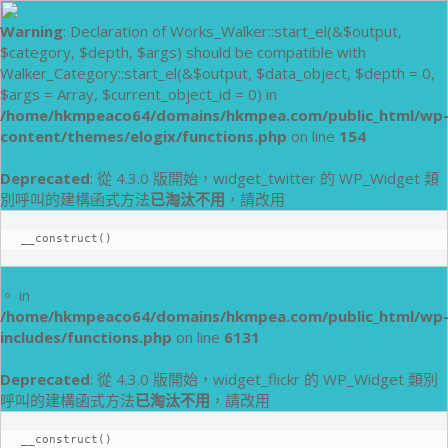
Warning
: Declaration of Works_Walker::start_el(&$output,
$category, $depth, $args) should be compatible with
Walker_Category::start_el(&$output, $data_object, $depth = 0,
$args = Array, $current_object_id = 0) in
/home/hkmpeaco64/domains/hkmpea.com/public_html/wp
content/themes/elogix/functions.php
on line
154
Deprecated
: 從 4.3.0 版開始，widget_twitter 的 WP_Widget 類
別呼叫的建構函式方法
已淘汰不用
，請改用
__construct()
。 in
/home/hkmpeaco64/domains/hkmpea.com/public_html/wp
includes/functions.php
on line
6131
Deprecated
: 從 4.3.0 版開始，widget_flickr 的 WP_Widget 類別
呼叫的建構函式方法
已淘汰不用
，請改用
__construct()