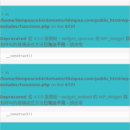
。 in
/home/hkmpeaco64/domains/hkmpea.com/public_html/wp
includes/functions.php
on line
6131
Deprecated
: 從 4.3.0 版開始，widget_sponsor 的 WP_Widget 類
別呼叫的建構函式方法
已淘汰不用
，請改用
__construct()
。 in
/home/hkmpeaco64/domains/hkmpea.com/public_html/wp
includes/functions.php
on line
6131
Deprecated
: 從 4.3.0 版開始，widget_embed 的 WP_Widget 類
別呼叫的建構函式方法
已淘汰不用
，請改用
__construct()