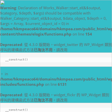
Warning
: Declaration of Works_Walker::start_el(&$output,
$category, $depth, $args) should be compatible with
Walker_Category::start_el(&$output, $data_object, $depth = 0,
$args = Array, $current_object_id = 0) in
/home/hkmpeaco64/domains/hkmpea.com/public_html/w
content/themes/elogix/functions.php
on line
154
Deprecated
: 從 4.3.0 版開始，widget_twitter 的 WP_Widget 類別
呼叫的建構函式方法
已淘汰不用
，請改用
__construct()
。 in
/home/hkmpeaco64/domains/hkmpea.com/public_html/w
includes/functions.php
on line
6131
Deprecated
: 從 4.3.0 版開始，widget_flickr 的 WP_Widget 類別
呼叫的建構函式方法
已淘汰不用
，請改用
__construct()