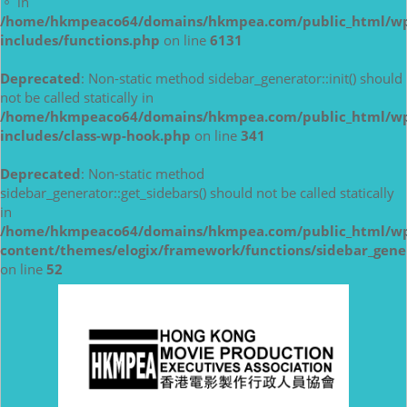
。 in
/home/hkmpeaco64/domains/hkmpea.com/public_html/w
includes/functions.php
on line
6131
Deprecated
: Non-static method sidebar_generator::init() should
not be called statically in
/home/hkmpeaco64/domains/hkmpea.com/public_html/w
includes/class-wp-hook.php
on line
341
Deprecated
: Non-static method
sidebar_generator::get_sidebars() should not be called statically
in
/home/hkmpeaco64/domains/hkmpea.com/public_html/w
content/themes/elogix/framework/functions/sidebar_gene
on line
52