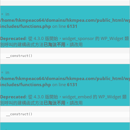
。 in
/home/hkmpeaco64/domains/hkmpea.com/public_html/w
includes/functions.php
on line
6131
Deprecated
: 從 4.3.0 版開始，widget_sponsor 的 WP_Widget 類
別呼叫的建構函式方法
已淘汰不用
，請改用
__construct()
。 in
/home/hkmpeaco64/domains/hkmpea.com/public_html/w
includes/functions.php
on line
6131
Deprecated
: 從 4.3.0 版開始，widget_embed 的 WP_Widget 類
別呼叫的建構函式方法
已淘汰不用
，請改用
__construct()