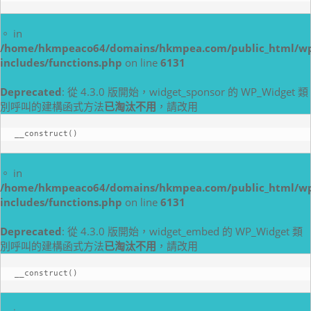
。 in
/home/hkmpeaco64/domains/hkmpea.com/public_html/w
includes/functions.php
on line
6131
Deprecated
: 從 4.3.0 版開始，widget_sponsor 的 WP_Widget 類
別呼叫的建構函式方法
已淘汰不用
，請改用
__construct()
。 in
/home/hkmpeaco64/domains/hkmpea.com/public_html/w
includes/functions.php
on line
6131
Deprecated
: 從 4.3.0 版開始，widget_embed 的 WP_Widget 類
別呼叫的建構函式方法
已淘汰不用
，請改用
__construct()