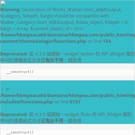
Warning
: Declaration of Works_Walker::start_el(&$output,
$category, $depth, $args) should be compatible with
Walker_Category::start_el(&$output, $data_object, $depth = 0,
$args = Array, $current_object_id = 0) in
/home/hkmpeaco64/domains/hkmpea.com/public_html/w
content/themes/elogix/functions.php
on line
154
Deprecated
: 從 4.3.0 版開始，widget_twitter 的 WP_Widget 類別
呼叫的建構函式方法
已淘汰不用
，請改用
__construct()
。 in
/home/hkmpeaco64/domains/hkmpea.com/public_html/w
includes/functions.php
on line
6131
Deprecated
: 從 4.3.0 版開始，widget_flickr 的 WP_Widget 類別
呼叫的建構函式方法
已淘汰不用
，請改用
__construct()