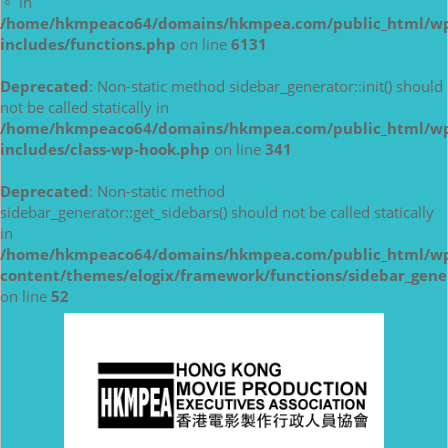
。 in
/home/hkmpeaco64/domains/hkmpea.com/public_html/w
includes/functions.php
on line
6131
Deprecated
: Non-static method sidebar_generator::init() should
not be called statically in
/home/hkmpeaco64/domains/hkmpea.com/public_html/w
includes/class-wp-hook.php
on line
341
Deprecated
: Non-static method
sidebar_generator::get_sidebars() should not be called statically
in
/home/hkmpeaco64/domains/hkmpea.com/public_html/w
content/themes/elogix/framework/functions/sidebar_gene
on line
52